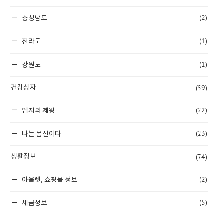
(2)
충청남도
(1)
전라도
(1)
강원도
(59)
건강상자
(22)
엄지의 제왕
(23)
나는 몸신이다
(74)
생활정보
(2)
아울렛, 쇼핑몰 정보
(5)
세금정보