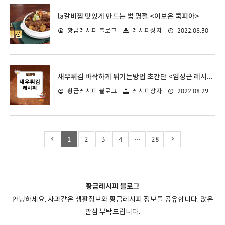
la갈비찜 맛있게 만드는 법 명절 <이보은 쿡피아>
2022.08.30
황금레시피 블로그
레시피상자
새우튀김 바삭하게 튀기는방법 초간단 <임성근 레시피>
2022.08.29
황금레시피 블로그
레시피상자
1
2
3
4
···
28
황금레시피 블로그
안녕하세요. 사과같은 생활정보와 황금레시피 정보를 공유합니다. 많은
관심 부탁드립니다.