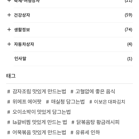
(21)
축제·여행상자
(59)
건강상자
(74)
생활정보
(4)
자동차상자
(1)
인사말
태그
감자조림 맛있게 만드는법
고혈압에 좋은 음식
위메프 에어팟
매실청 담그는법
이보은 대파김치
오이소박이 맛있게 담그는법
la갈비찜 맛있게 만드는 법
닭볶음탕 황금레시피
어묵볶음 맛있게 만드는법
유류세 인하