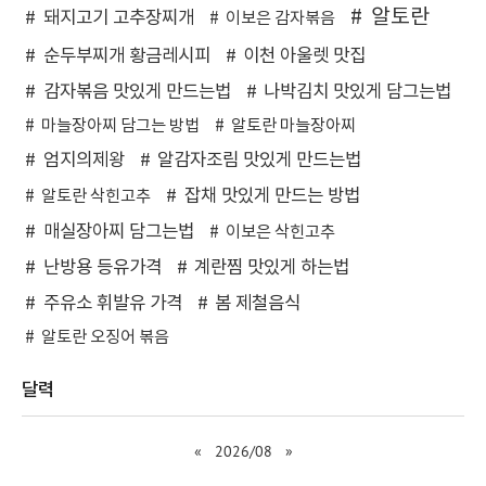
알토란
돼지고기 고추장찌개
이보은 감자볶음
순두부찌개 황금레시피
이천 아울렛 맛집
감자볶음 맛있게 만드는법
나박김치 맛있게 담그는법
마늘장아찌 담그는 방법
알토란 마늘장아찌
엄지의제왕
알감자조림 맛있게 만드는법
잡채 맛있게 만드는 방법
알토란 삭힌고추
매실장아찌 담그는법
이보은 삭힌고추
난방용 등유가격
계란찜 맛있게 하는법
주유소 휘발유 가격
봄 제철음식
알토란 오징어 볶음
달력
«
2026/08
»