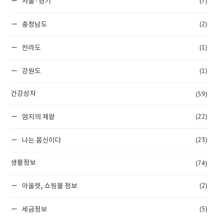
(7)
서울·경기
(2)
충청남도
(1)
전라도
(1)
강원도
(59)
건강상자
(22)
엄지의 제왕
(23)
나는 몸신이다
(74)
생활정보
(2)
아울렛, 쇼핑몰 정보
(5)
세금정보