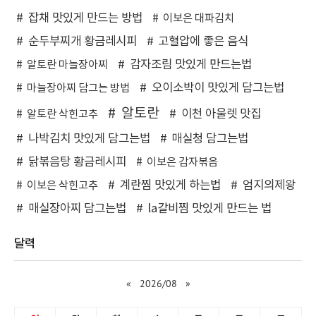
잡채 맛있게 만드는 방법
이보은 대파김치
순두부찌개 황금레시피
고혈압에 좋은 음식
감자조림 맛있게 만드는법
알토란 마늘장아찌
오이소박이 맛있게 담그는법
마늘장아찌 담그는 방법
알토란
이천 아울렛 맛집
알토란 삭힌고추
나박김치 맛있게 담그는법
매실청 담그는법
닭볶음탕 황금레시피
이보은 감자볶음
계란찜 맛있게 하는법
엄지의제왕
이보은 삭힌고추
매실장아찌 담그는법
la갈비찜 맛있게 만드는 법
달력
«
2026/08
»