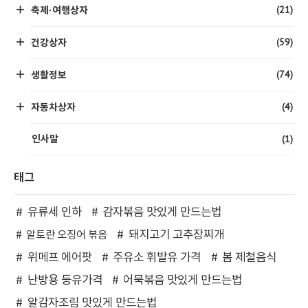
(21)
축제·여행상자
(59)
건강상자
(74)
생활정보
(4)
자동차상자
(1)
인사말
태그
유류세 인하
감자볶음 맛있게 만드는법
돼지고기 고추장찌개
알토란 오징어 볶음
위메프 에어팟
주유소 휘발유 가격
봄 제철음식
난방용 등유가격
어묵볶음 맛있게 만드는법
알감자조림 맛있게 만드는법