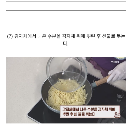
(7) 감자채에서 나온 수분을 감자채 위에 뿌린 후 센불로 볶는
다.