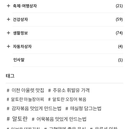
(21)
축제·여행상자
(59)
건강상자
(74)
생활정보
(4)
자동차상자
(1)
인사말
태그
이천 아울렛 맛집
주유소 휘발유 가격
알토란 마늘장아찌
알토란 오징어 볶음
감자볶음 맛있게 만드는법
매실청 담그는법
알토란
어묵볶음 맛있게 만드는법