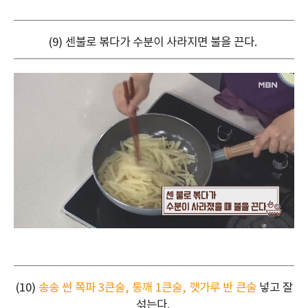
(9) 센불로 볶다가 수분이 사라지면 불을 끈다.
(10)
송송 썬 쪽파 3큰술, 통깨 1큰술, 깻가루 반 큰술
넣고 잘
섞는다.