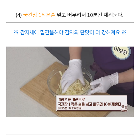
(4)
국간장 1작은술
넣고 버무려서 10분간 재워둔다.
※ 감자채에 밑간을해야 감자의 단맛이 더 강해져요 ※