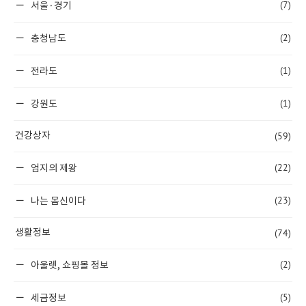
(7)
서울·경기
(2)
충청남도
(1)
전라도
(1)
강원도
(59)
건강상자
(22)
엄지의 제왕
(23)
나는 몸신이다
(74)
생활정보
(2)
아울렛, 쇼핑몰 정보
(5)
세금정보