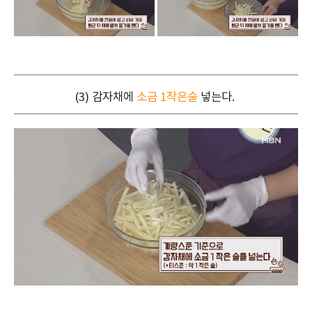
(3) 감자채에
소금 1작은술
넣는다.