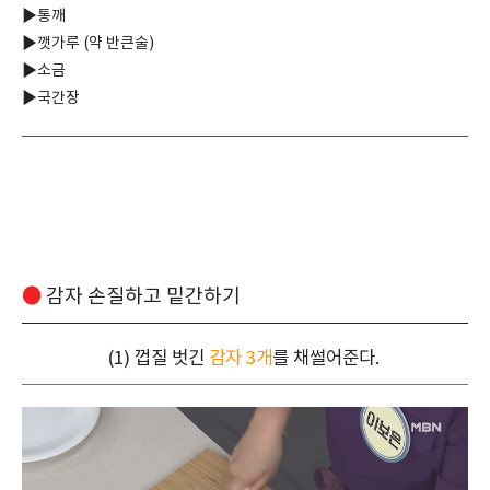
▶통깨
▶깻가루 (약 반큰술)
▶소금
▶국간장
●
감자 손질하고 밑간하기
(1) 껍질 벗긴
감자 3개
를 채썰어준다.