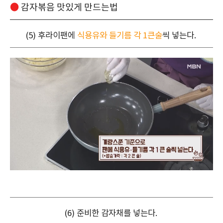
●
감자볶음 맛있게 만드는법
(5) 후라이팬에
식용유와 들기름 각 1큰술
씩 넣는다.
(6) 준비한 감자채를 넣는다.