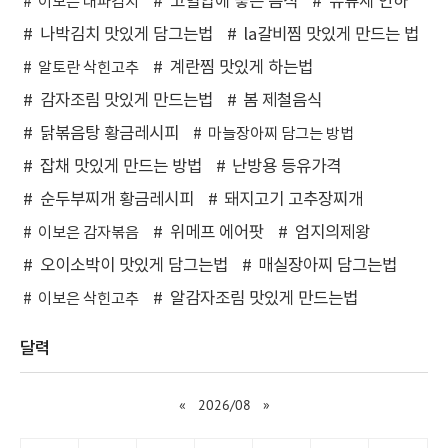
고혈압에 좋은 음식
유류세 인하
이보은 대파김치
나박김치 맛있게 담그는법
la갈비찜 맛있게 만드는 법
계란찜 맛있게 하는법
알토란 삭힌고추
감자조림 맛있게 만드는법
봄 제철음식
닭볶음탕 황금레시피
마늘장아찌 담그는 방법
잡채 맛있게 만드는 방법
난방용 등유가격
순두부찌개 황금레시피
돼지고기 고추장찌개
위메프 에어팟
엄지의제왕
이보은 감자볶음
오이소박이 맛있게 담그는법
매실장아찌 담그는법
알감자조림 맛있게 만드는법
이보은 삭힌고추
달력
«
2026/08
»