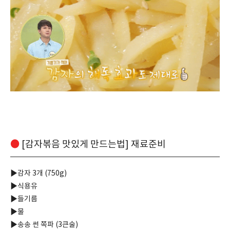
●
[감자볶음 맛있게 만드는법] 재료준비
▶감자 3개 (750g)
▶식용유
▶들기름
▶물
▶송송 썬 쪽파 (3큰술)