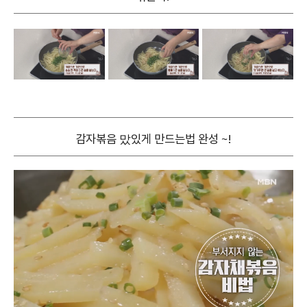
감자볶음 맜있게 만드는법 완성 ~!